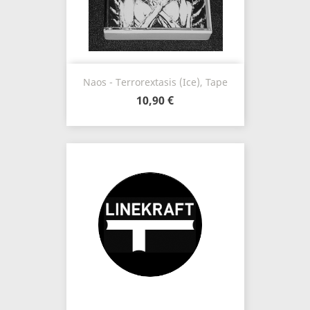
Naos - Terrorextasis (Ice), Tape
10,90 €