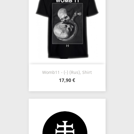
Womb11 - (-) (Rus), Shirt
17,90 €