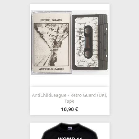
AntiChildLeague - Retro Guard (UK),
Tape
10,90 €