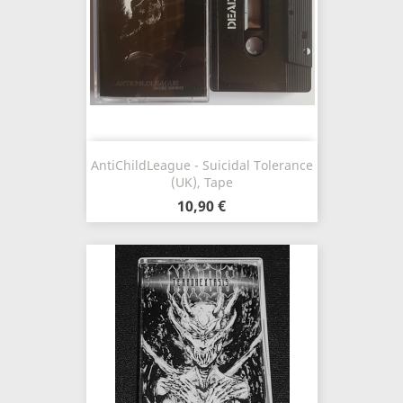
AntiChildLeague - Suicidal Tolerance
(UK), Tape
10,90 €