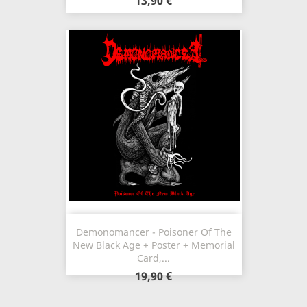
13,90 €
Demonomancer - Poisoner Of The
New Black Age + Poster + Memorial
Card,...
19,90 €