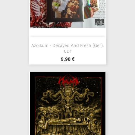
Azoikum - Decayed And Fresh (Ger),
CDr
9,90 €