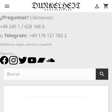
shopping_cart


¿Preguntas?
Llámenos:
+49 245 1 / 628 168 6
o
Telegram
: +49 178 121 765 2
(Hablamos inglés, alemán y español)
Síguenos...
