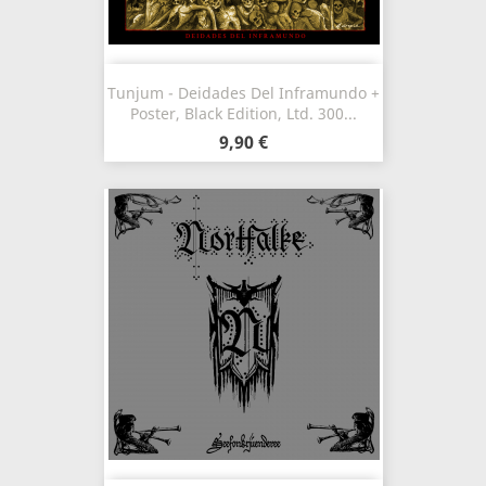
Tunjum - Deidades Del Inframundo +
Poster, Black Edition, Ltd. 300...
9,90 €