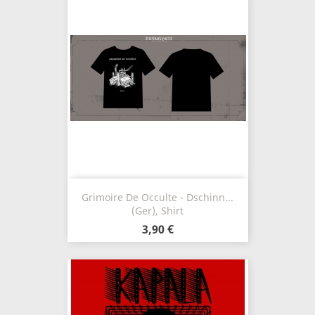
Grimoire De Occulte - Dschinn...
(Ger), Shirt
3,90 €