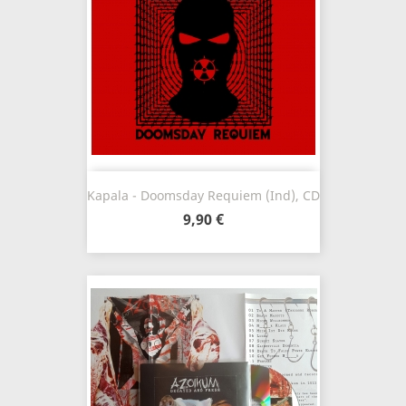
Kapala - Doomsday Requiem (Ind), CD
9,90 €