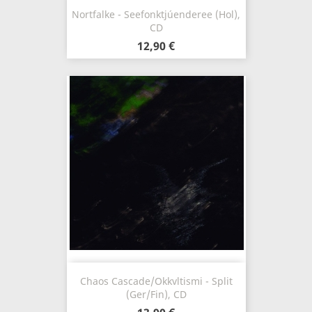
Nortfalke - Seefonktjúenderee (Hol),
CD
12,90 €
Chaos Cascade/Okkvltismi - Split
(Ger/Fin), CD