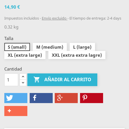
14,90 €
Impuestos incluidos
Envío excluido
El tiempo de entrega: 2-4 days
0.32 kg
Talla
S (small)
M (medium)
L (large)
XL (extra large)
XXL (extra extra lagre)
Cantidad

AÑADIR AL CARRITO