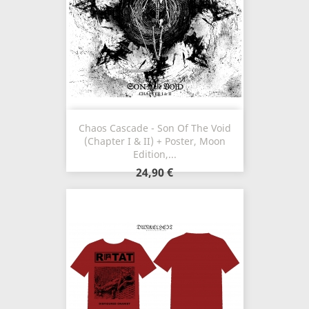
Chaos Cascade - Son Of The Void
(Chapter I & II) + Poster, Moon
Edition,...
24,90 €