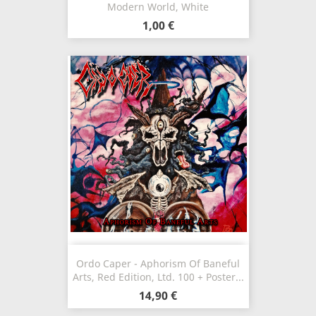
Modern World, White
1,00 €
Ordo Caper - Aphorism Of Baneful
Arts, Red Edition, Ltd. 100 + Poster...
14,90 €