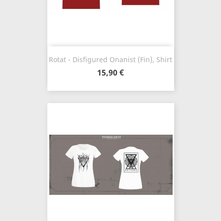
Rotat - Disfigured Onanist (Fin), Shirt
15,90 €