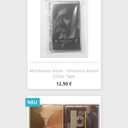
Murderous Vision - Dilmanus Komel
(USA), Tape
12,90 €
NEU