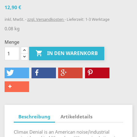
12,90 €
inkl. MwSt.
zzgl. Versandkosten
Lieferzeit: 1-3 Werktage
0.08 kg
Menge

IN DEN WARENKORB
Beschreibung
Artikeldetails
Climax Denial is an American noise/industrial