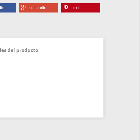
ir
compartir
pin it
les del producto