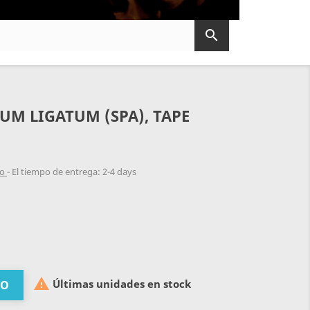

IUM LIGATUM (SPA), TAPE
do
El tiempo de entrega: 2-4 days

Últimas unidades en stock
TO