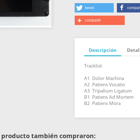
tweet
compart
compartir
Descripción
Detal
Tracklist
A1 Dolor Machina
A2 Patiens Vocatio
A3 Tripalium Ligatum
B1 Patiens Ad Mortem
B2 Patiens Mora
te producto también compraron: