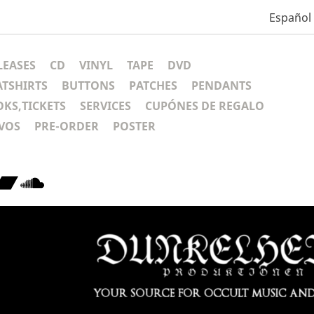
Español
LEASES
CD
VINYL
TAPE
DVD
ATSHIRTS
BUTTONS
PATCHES
PENDANTS
KS,TICKETS
SERVICES
CUPÓNES DE REGALO
VOS
PRE-ORDER
POSTER