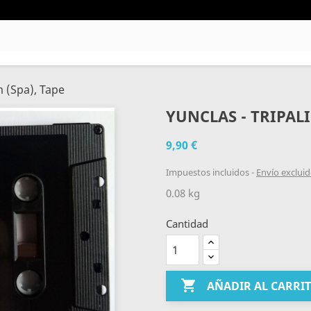
m (Spa), Tape
YUNCLAS - TRIPAL
9,90 €
Impuestos incluidos
Envío exclui
0.08 kg
Cantidad

AÑADIR AL CARRI