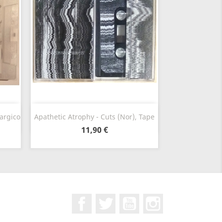
Vista rápida

targico
Apathetic Atrophy - Cuts (Nor), Tape
11,90 €
Facebook
Twitter
YouTube
Instagram