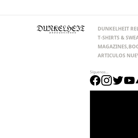
DUNKELHEIT RE
T-SHIRTS & SWE
MAGAZINES,BOO
ARTICULOS NUE
Síguenos...