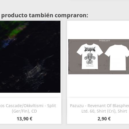
te producto también compraron:
Vista rápida
Vista rápida


os Cascade/Okkvltismi - Split
Pazuzu - Revenant Of Blasphe
(Ger/Fin), CD
Ltd. 60, Shirt (Cri), Shirt
13,90 €
2,90 €