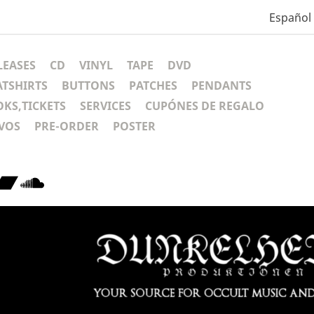
Español
LEASES
CD
VINYL
TAPE
DVD
ATSHIRTS
BUTTONS
PATCHES
PENDANTS
KS,TICKETS
SERVICES
CUPÓNES DE REGALO
VOS
PRE-ORDER
POSTER