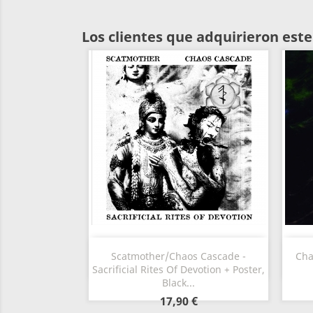
Los clientes que adquirieron es
Vista rápida

Scatmother/Chaos Cascade -
Cha
Sacrificial Rites Of Devotion + Poster,
Black...
17,90 €