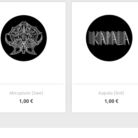
Vista rápida
Vista rápida


Abruptum (Swe)
Kapala (Ind)
1,00 €
1,00 €