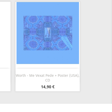
Vista rápida

Worth - Me Vexat Pede + Poster (USA),
CD
14,90 €