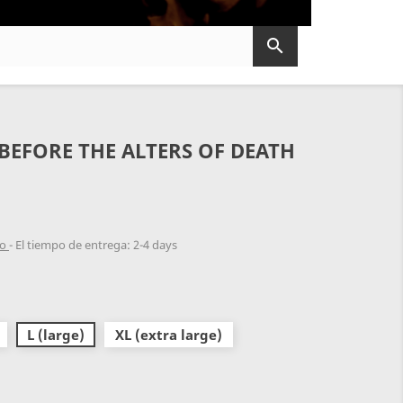

BEFORE THE ALTERS OF DEATH
do
El tiempo de entrega: 2-4 days
L (large)
XL (extra large)