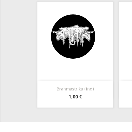
Vista rápida

Brahmastrika (Ind)
1,00 €