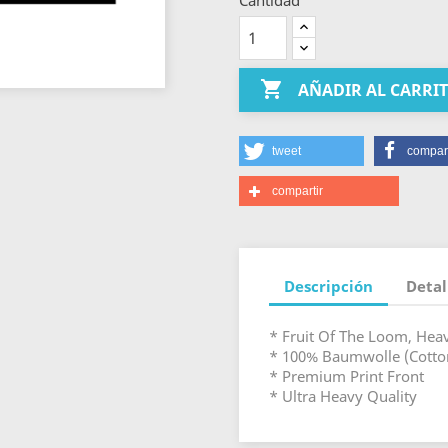
Cantidad

AÑADIR AL CARRI
tweet
compart
compartir
Descripción
Detal
* Fruit Of The Loom, Hea
* 100% Baumwolle (Cotto
* Premium Print Front
* Ultra Heavy Quality