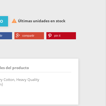

Últimas unidades en stock
TO
ir
compartir
pin it
les del producto
vy Cotton, Heavy Quality
n)