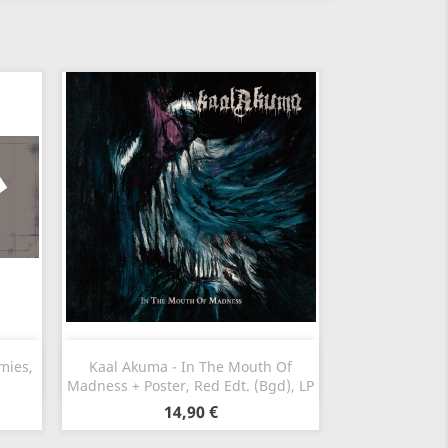
Vista rápida

mies,
Kaal Akuma - In The Mouth Of
Madness + Poster, Red Edt. (Bgd), LP
14,90 €