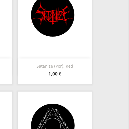
Vista rápida

Satanize (Por), Red
1,00 €