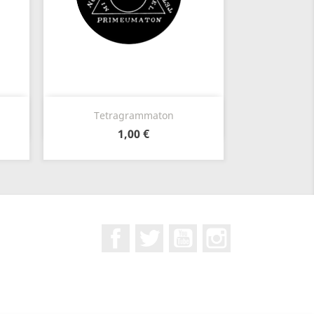
Vista rápida

Tetragrammaton
1,00 €
Facebook
Twitter
YouTube
Instagram