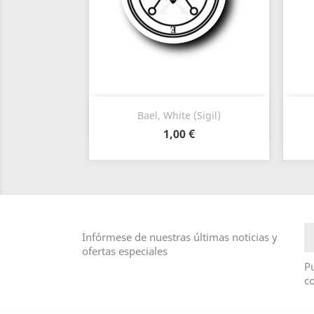
Vista rápida

Bael, White (Sigil)
1,00 €
Infórmese de nuestras últimas noticias y
ofertas especiales
Pu
co