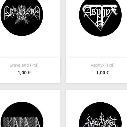
Vista rápida
Vista rápida


Graveland (Pol)
Asphyx (Hol)
1,00 €
1,00 €