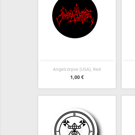
Vista rápida

Angelcorpse (USA), Red
1,00 €