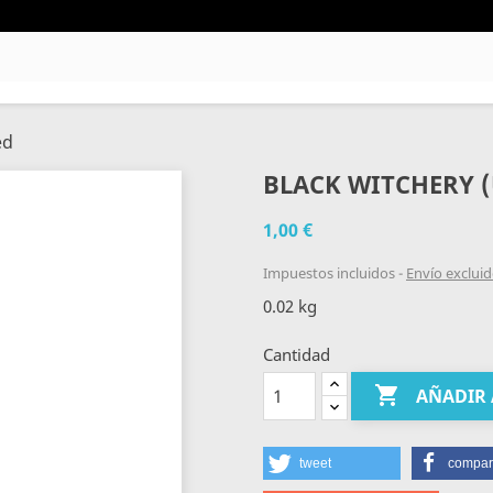
ed
BLACK WITCHERY (
1,00 €
Impuestos incluidos
Envío exclui
0.02 kg
Cantidad

AÑADIR 
tweet
compart