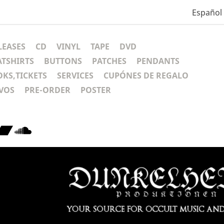
Español
LEASES
CD
VINYL
TAPE
DVD
ATSHIRTS
BUTTONS
PATCHES
PENDANTS
KS,TICKETS
SERVICES
CUPÓNES DE REGALO
VOS
PRE-ORDER
POSTER