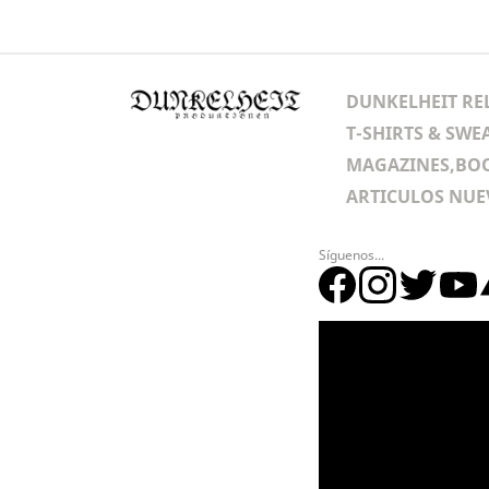
DUNKELHEIT RE
T-SHIRTS & SWE
MAGAZINES,BOO
ARTICULOS NUE
Síguenos...