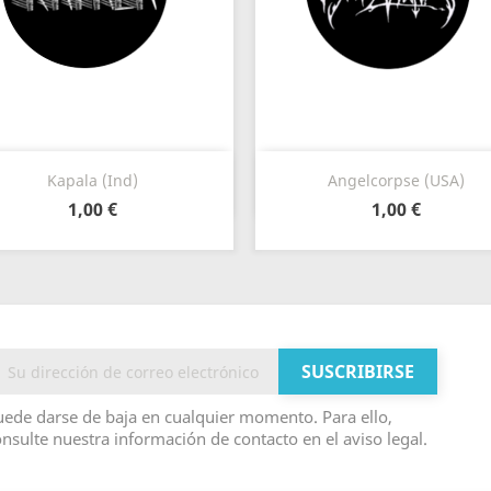
Vista rápida
Vista rápida


Kapala (Ind)
Angelcorpse (USA)
1,00 €
1,00 €
ede darse de baja en cualquier momento. Para ello,
nsulte nuestra información de contacto en el aviso legal.