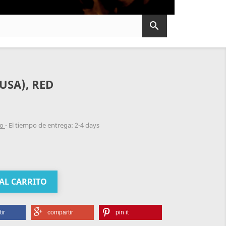

USA), RED
do
El tiempo de entrega: 2-4 days
AL CARRITO
ir
compartir
pin it