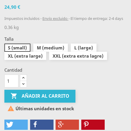
24,90 €
Impuestos incluidos
Envío excluido
El tiempo de entrega: 2-4 days
0.36 kg
Talla
S (small)
M (medium)
L (large)
XL (extra large)
XXL (extra extra lagre)
Cantidad

AÑADIR AL CARRITO

Últimas unidades en stock