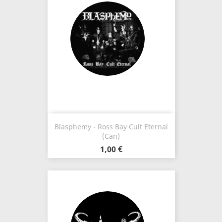
Blasphemy - Ross Bay Cult Eternal
(Can)
1,00 €