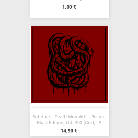
1,00 €
Subduer - Death Monolith + Poster,
Black Edition, Ltd. 300 (Ger), LP
14,90 €