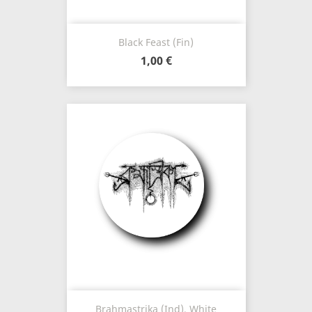
Black Feast (Fin)
1,00 €
Brahmastrika (Ind), White