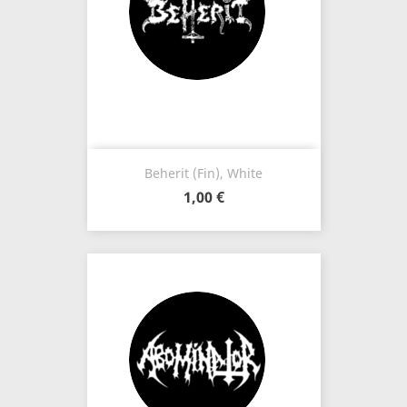
Beherit (Fin), White
1,00 €