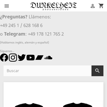
shopping_cart


¿Preguntas?
Llámenos:
+49 245 1 / 628 168 6
o
Telegram
: +49 178 121 765 2
(Hablamos inglés, alemán y español)
Síguenos...
