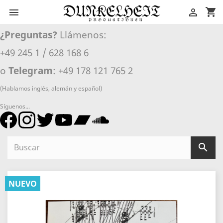
shopping_cart


¿Preguntas?
Llámenos:
+49 245 1 / 628 168 6
o
Telegram
: +49 178 121 765 2
(Hablamos inglés, alemán y español)
Síguenos...

NUEVO