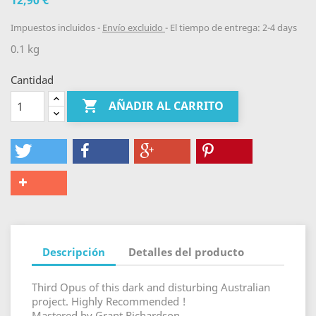
12,90 €
Impuestos incluidos
Envío excluido
El tiempo de entrega: 2-4 days
0.1 kg
Cantidad

AÑADIR AL CARRITO
Descripción
Detalles del producto
Third Opus of this dark and disturbing Australian
project. Highly Recommended !
Mastered by Grant Richardson.