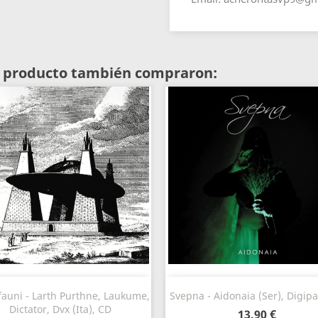
te producto también compraron:
Vista rápida
Vista rápida


fauni - Larth Purthne, Laukume,
Svepna - Aidonaia (Ser), Digip
Dictator, Dvx (Ita), CD
13,90 €