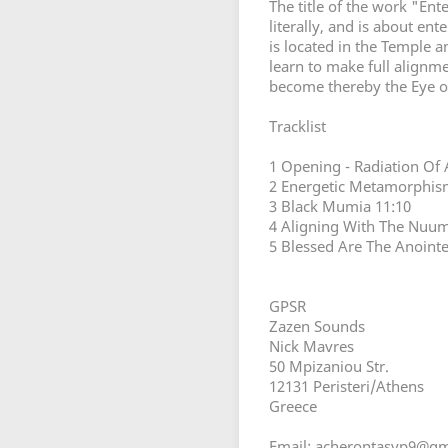
The title of the work "E
literally, and is about en
is located in the Temple a
learn to make full alignmen
become thereby the Eye o
Tracklist
1 Opening - Radiation Of 
2 Energetic Metamorphis
3 Black Mumia 11:10
4 Aligning With The Nuu
5 Blessed Are The Anoint
GPSR
Zazen Sounds
Nick Mavres
50 Mpizaniou Str.
12131 Peristeri/Athens
Greece
Email: acherontasvp9@gm