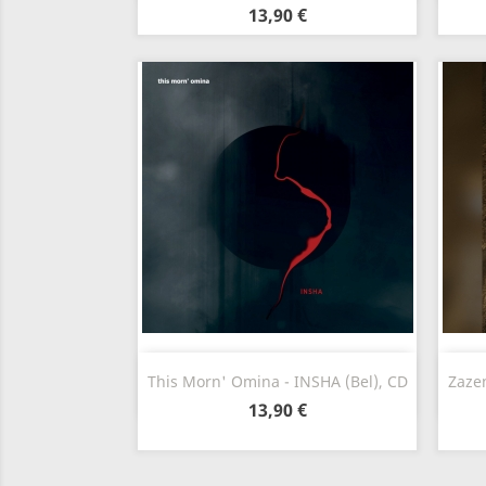
13,90 €
Vista rápida

This Morn' Omina - INSHA (Bel), CD
Zazen
13,90 €