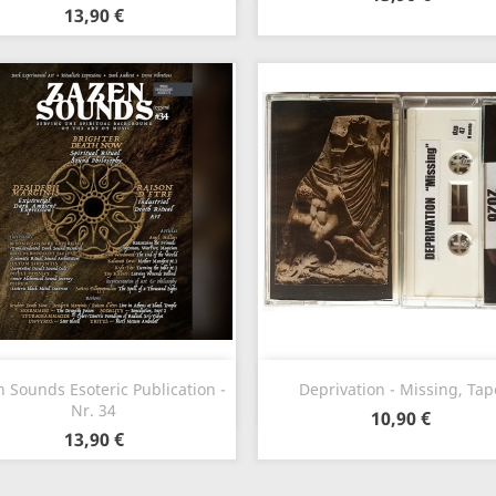
13,90 €
Vista rápida
Vista rápida


 Sounds Esoteric Publication -
Deprivation - Missing, Tap
Nr. 34
10,90 €
13,90 €