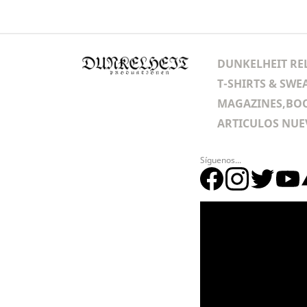
DUNKELHEIT RE
T-SHIRTS & SWE
MAGAZINES,BOO
ARTICULOS NUE
Síguenos...