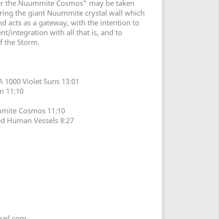
nter the Nuummite Cosmos" may be taken
tering the giant Nuummite crystal wall which
nd acts as a gateway, with the intention to
t/integration with all that is, and to
f the Storm.
A 1000 Violet Suns 13:01
m 11:10
mmite Cosmos 11:10
ed Human Vessels 8:27
ail.com