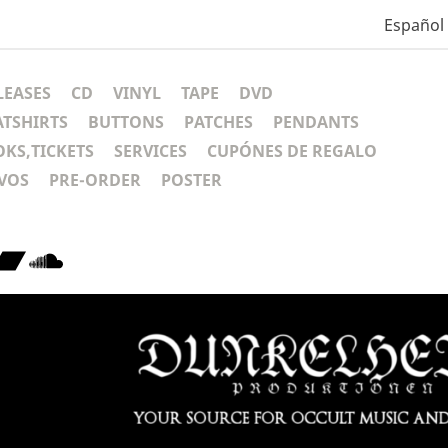
Español
LEASES
CD
VINYL
TAPE
DVD
ATSHIRTS
BUTTONS
PATCHES
PENDANTS
KS,TICKETS
SERVICES
CUPÓNES DE REGALO
VOS
PRE-ORDER
POSTER