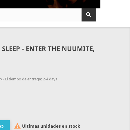

LEEP - ENTER THE NUUMITE,
do
El tiempo de entrega: 2-4 days

Últimas unidades en stock
TO