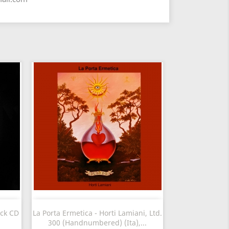
Vista rápida

ack CD
La Porta Ermetica - Horti Lamiani, Ltd.
300 (Handnumbered) (Ita),...