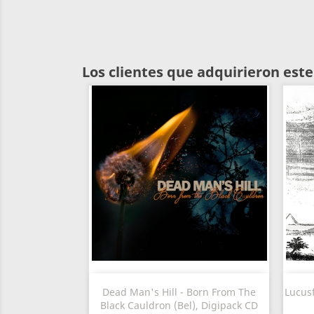
Los clientes que adquirieron es
Vista rápida

Dead Man's Hill - Born From The
Lucus
Black Cauldron (Bel), Digipack CD