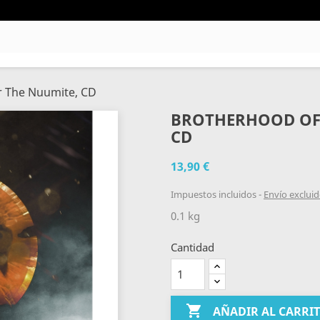
r The Nuumite, CD
BROTHERHOOD OF S
CD
13,90 €
Impuestos incluidos
Envío exclui
0.1 kg
Cantidad

AÑADIR AL CARRI