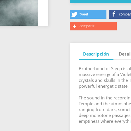
tweet
compart
compartir
Descripción
Detal
Brotherhood of Sleep is al
massive energy of a Violet
crystals and skulls in the
powerful energetic state.
The sound in the recordin
Temple and the atmosphere
ranging from dark, someti
deep monotone passages w
emptiness where everythi