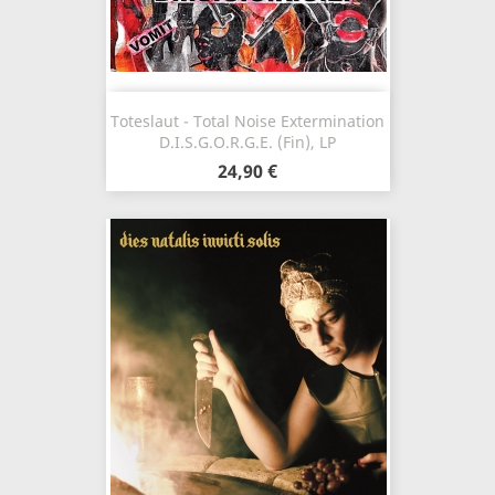
Toteslaut - Total Noise Extermination
D.I.S.G.O.R.G.E. (Fin), LP
24,90 €