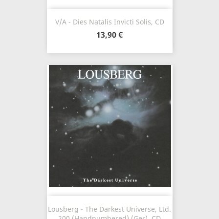
V/A - Dies Natalis Invicti Solis, CD
13,90 €
Lousberg - The Darkest Universe, Ltd.
200 (Handnumbered) (Ger), CD