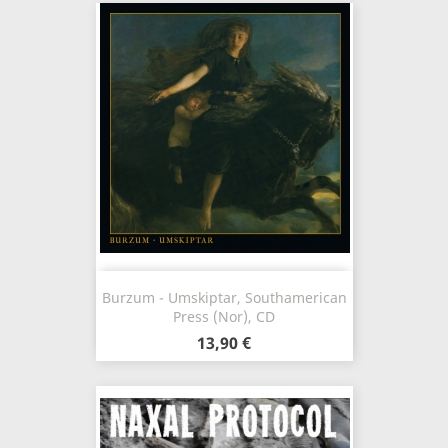
Burzum - Umskiptar, Southamerican
Press (Nor), CD
13,90 €