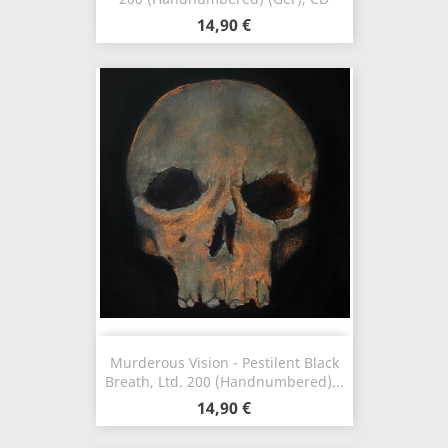
14,90 €
Murderous Vision - Pestilent Black
Breath, Ltd. 200 (Handnumbered)...
14,90 €