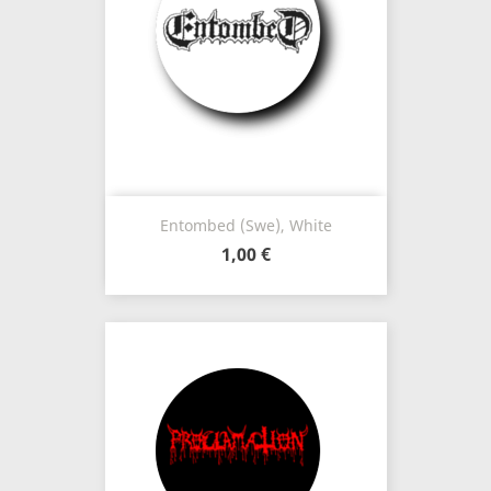
Entombed (Swe), White
1,00 €