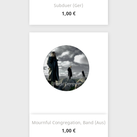
Subduer (Ger)
1,00 €
Mournful Congregation, Band (Aus)
1,00 €