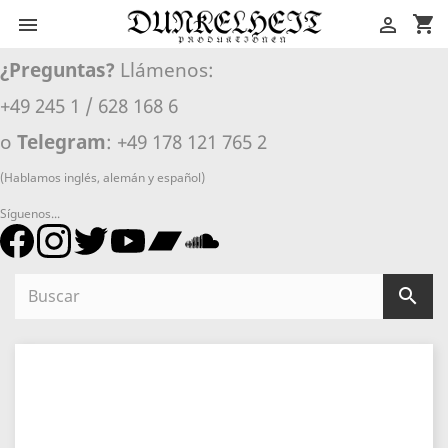
shopping_cart


¿Preguntas?
Llámenos:
+49 245 1 / 628 168 6
o
Telegram
: +49 178 121 765 2
(Hablamos inglés, alemán y español)
Síguenos...
