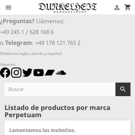
shopping_cart


¿Preguntas?
Llámenos:
+49 245 1 / 628 168 6
o
Telegram
: +49 178 121 765 2
(Hablamos inglés, alemán y español)
Síguenos...

Listado de productos por marca
Perpetuam
Lamentamos las molestias.