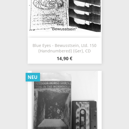
Blue Eyes - Bewusstsein, Ltd. 150
(Handnumbered) (Ger), CD
14,90 €
NEU