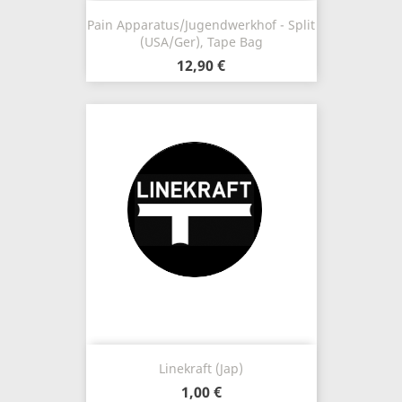
Pain Apparatus​/​Jugendwerkhof - Split
(USA/Ger), Tape Bag
12,90 €
Linekraft (Jap)
1,00 €