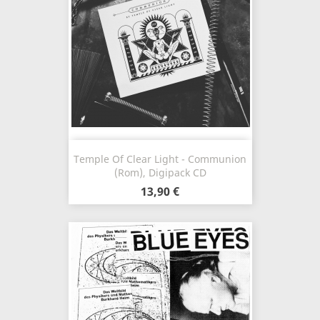
Temple Of Clear Light - Communion
(Rom), Digipack CD
13,90 €