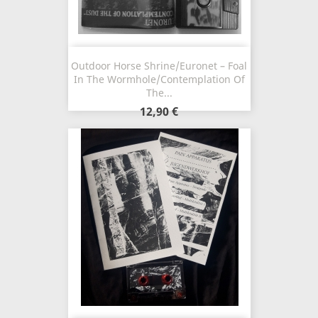
Outdoor Horse Shrine/Euronet – Foal
In The Wormhole/Contemplation Of
The...
12,90 €