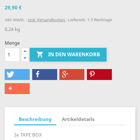
29,90 €
inkl. MwSt.
zzgl. Versandkosten
Lieferzeit: 1-3 Werktage
0.24 kg
Menge

IN DEN WARENKORB
Beschreibung
Artikeldetails
3x TAPE BOX