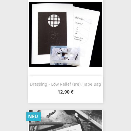
Dressing - Low Relief (Ire), Tape Bag
12,90 €
NEU