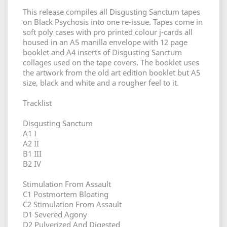
This release compiles all Disgusting Sanctum tapes
on Black Psychosis into one re-issue. Tapes come in
soft poly cases with pro printed colour j-cards all
housed in an A5 manilla envelope with 12 page
booklet and A4 inserts of Disgusting Sanctum
collages used on the tape covers. The booklet uses
the artwork from the old art edition booklet but A5
size, black and white and a rougher feel to it.
Tracklist
Disgusting Sanctum
A1 I
A2 II
B1 III
B2 IV
Stimulation From Assault
C1 Postmortem Bloating
C2 Stimulation From Assault
D1 Severed Agony
D2 Pulverized And Digested