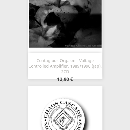
Contagious Orgasm - Voltage
Controlled Amplifier, 1989/1990 (Jap),
2CD
12,90 €