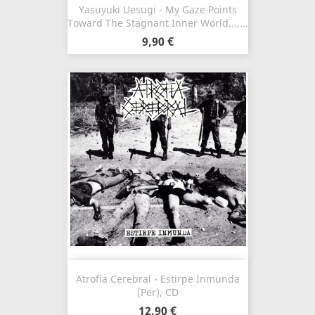
Yasuyuki Uesugi - My Gaze Points
Toward The Stagnant Inner World...,...
9,90 €
Atrofia Cerebral - Estirpe Inmunda
(Per), CD
12,90 €