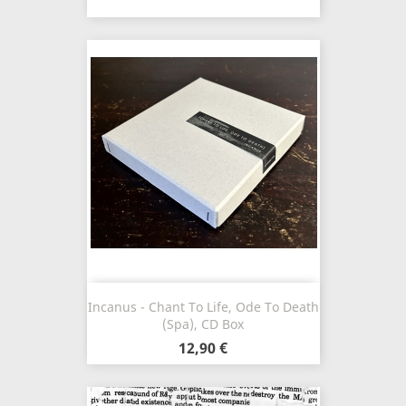
Incanus - Chant To Life, Ode To Death
(Spa), CD Box
12,90 €