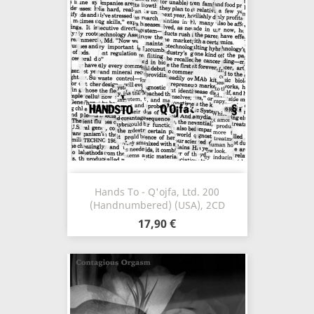
Hands To - Q'ojfa, Ltd. 200
(Handnumbered) (USA), 2CD
17,90 €