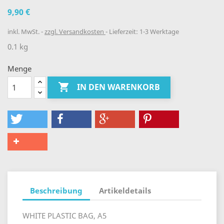
9,90 €
inkl. MwSt.
zzgl. Versandkosten
Lieferzeit: 1-3 Werktage
0.1 kg
Menge

IN DEN WARENKORB
Beschreibung
Artikeldetails
WHITE PLASTIC BAG, A5