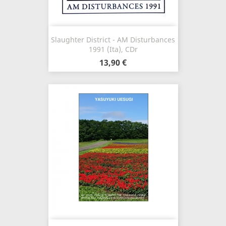
Slaughter District - AM Disturbances
1991 (Ita), CDr
13,90 €