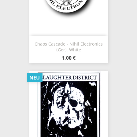
Chaos Cascade - Nihil Electronics
(Ger), White
1,00 €
NEU