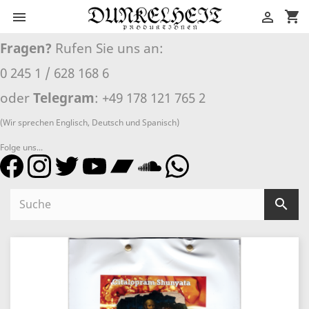
shopping_cart


Fragen?
Rufen Sie uns an:
0 245 1 / 628 168 6
oder
Telegram
: +49 178 121 765 2
(Wir sprechen Englisch, Deutsch und Spanisch)
Folge uns...
