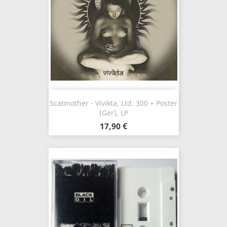
Scatmother - Vivikta, Ltd. 300 + Poster
(Ger), LP
17,90 €