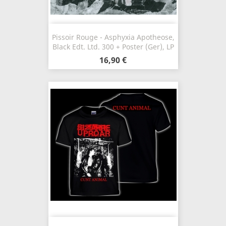
Pissoir Rouge - Asphyxia Apotheose,
Black Edt. Ltd. 300 + Poster (Ger), LP
16,90 €