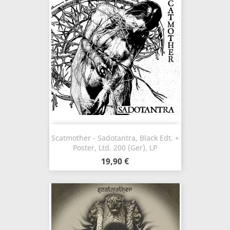
Scatmother - Sadotantra, Black Edt. +
Poster, Ltd. 200 (Ger), LP
19,90 €