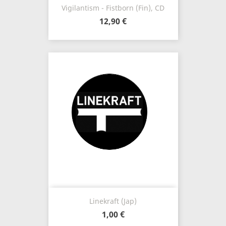
Vigilantism - Fistborn (Fin), CD
12,90 €
Linekraft (Jap)
1,00 €