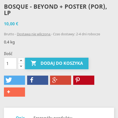
BOSQUE - BEYOND + POSTER (POR),
LP
10,00 €
Brutto
Dostawa nie wliczona
Czas dostawy: 2-4 dni robocze
0.4 kg
Ilość

DODAJ DO KOSZYKA
Opis
Szczegóły produktu