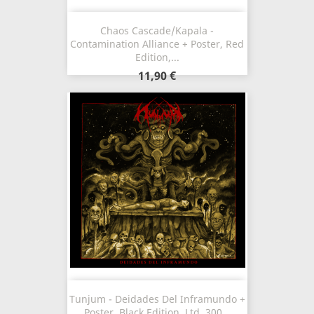
Chaos Cascade/Kapala -
Contamination Alliance + Poster, Red
Edition,...
11,90 €
Tunjum - Deidades Del Inframundo +
Poster, Black Edition, Ltd. 300...