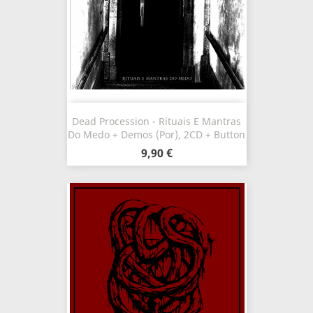
Dead Procession - Rituais E Mantras
Do Medo + Demos (Por), 2CD + Button
9,90 €