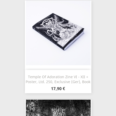
Temple Of Adoration Zine VI - XII +
Poster, Ltd. 250, Exclusive (Ger), Book
17,90 €