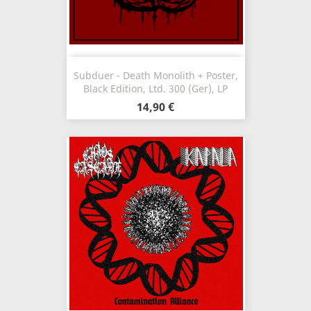
Subduer - Death Monolith + Poster,
Black Edition, Ltd. 300 (Ger), LP
14,90 €