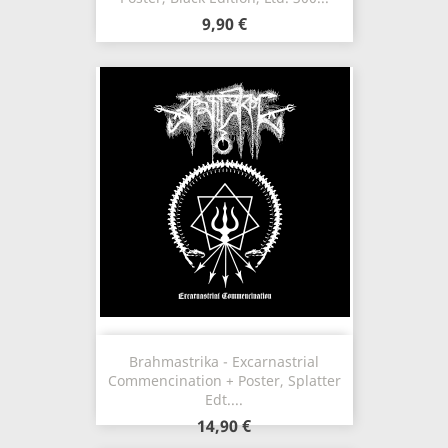
9,90 €
Brahmastrika - Excarnastrial
Commencination + Poster, Splatter
Edt....
14,90 €