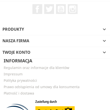
Facebook
Twitter
YouTube
Instagram
PRODUKTY

NASZA FIRMA

TWOJE KONTO

INFORMACJA
Regulamin oraz informacje dla klientów
Impressum
Polityka prywatności
Prawo odstąpienia od umowy dla konsumenta
Płatność i dostawa