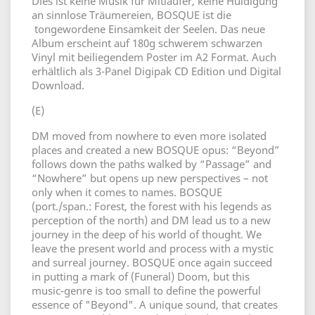
Dies ist keine Musik für Mitläufer, keine Huldigung
an sinnlose Träumereien, BOSQUE ist die
tongewordene Einsamkeit der Seelen. Das neue
Album erscheint auf 180g schwerem schwarzen
Vinyl mit beiliegendem Poster im A2 Format. Auch
erhältlich als 3-Panel Digipak CD Edition und Digital
Download.
(E)
DM moved from nowhere to even more isolated
places and created a new BOSQUE opus: “Beyond”
follows down the paths walked by “Passage” and
“Nowhere” but opens up new perspectives – not
only when it comes to names. BOSQUE
(port./span.: Forest, the forest with his legends as
perception of the north) and DM lead us to a new
journey in the deep of his world of thought. We
leave the present world and process with a mystic
and surreal journey. BOSQUE once again succeed
in putting a mark of (Funeral) Doom, but this
music-genre is too small to define the powerful
essence of "Beyond". A unique sound, that creates