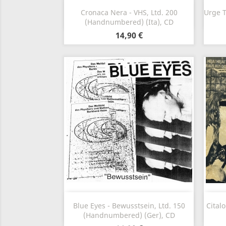
Szybki podgląd

Cronaca Nera - VHS, Ltd. 200
Urge T
(Handnumbered) (Ita), CD
14,90 €
Szybki podgląd

Blue Eyes - Bewusstsein, Ltd. 150
Cital
(Handnumbered) (Ger), CD