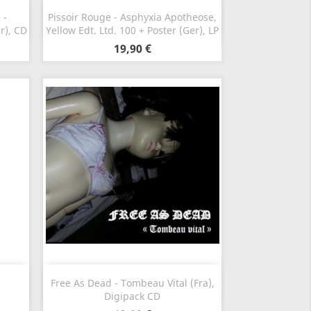
Szybki podgląd

 -
Pissoir Rouge - Asphyxia Apotheose,
er), CD
Yellow Edt. Ltd. 100 + Poster (Ger), LP
19,90 €
Szybki podgląd

Free As Dead - Tombeau Vital (Fra),
Digipack CD