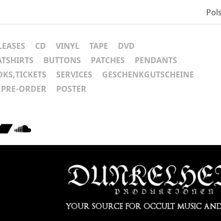
Pols
LEASES
CD
VINYL
TAPE
DVD
ATSHIRTS
BUTTONS
PATCHES
PENDANTS
KS,TICKETS
SERVICES
GESCHENKGUTSCHEINE
PRE-ORDER
POSTER