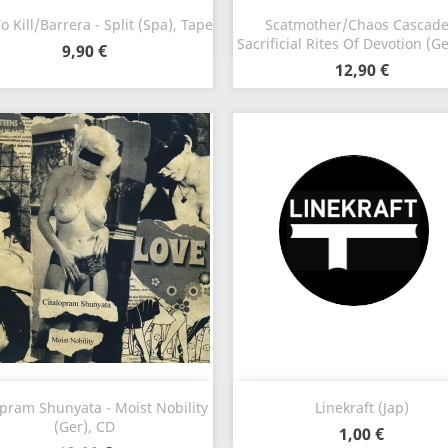
Szybki podgląd
Szybki podgląd


o Kill/Barrera - Split (Spa), Tape
Scatmother/Chaos Cascade
Sacrificial Rites Of Devotion (G
9,90 €
12,90 €
Szybki podgląd
Szybki podgląd


opram Shunyata - Moist Nobility
Linekraft (Jap)
(Ger), CD
1,00 €