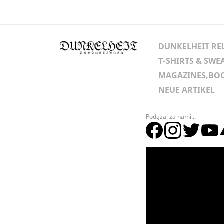
DUNKELHEIT RE
T-SHIRTS & SWE
MAGAZINES,BOO
NEUE ARTIKEL
Podążaj za nami...