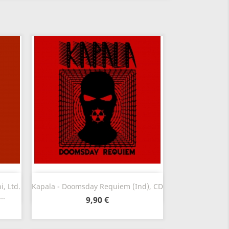
Szybki podgląd

i, Ltd.
Kapala - Doomsday Requiem (Ind), CD
..
9,90 €