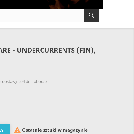

RE - UNDERCURRENTS (FIN),
 dostawy: 2-4 dni robocze

Ostatnie sztuki w magazynie
KA