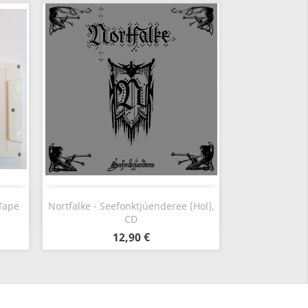
Szybki podgląd

 Tape
Nortfalke - Seefonktjúenderee (Hol),
CD
12,90 €