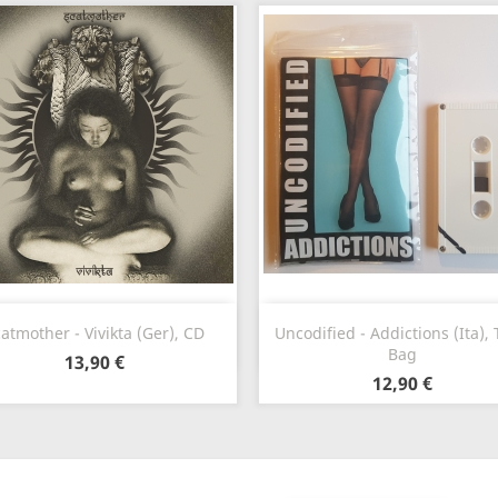
Szybki podgląd
Szybki podgląd


atmother - Vivikta (Ger), CD
Uncodified - Addictions (Ita),
Bag
13,90 €
12,90 €