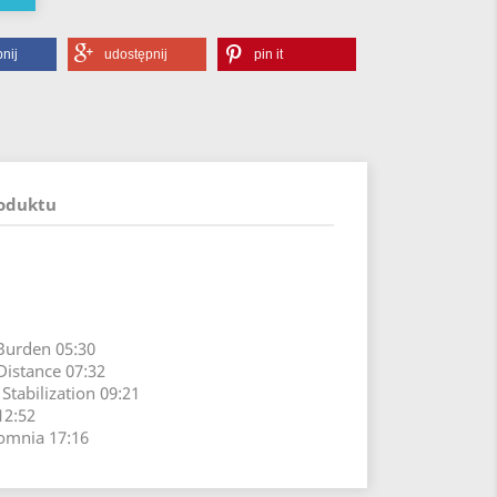
nij
udostępnij
pin it
roduktu
 Burden 05:30
Distance 07:32
 Stabilization 09:21
12:52
somnia 17:16