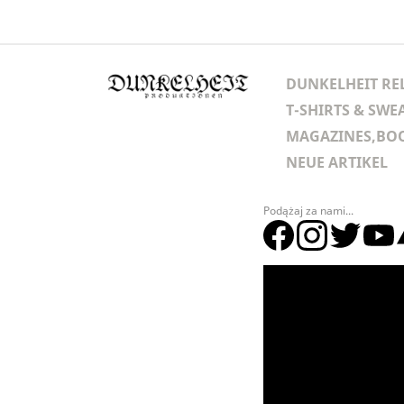
DUNKELHEIT RE
T-SHIRTS & SWE
MAGAZINES,BOO
NEUE ARTIKEL
Podążaj za nami...