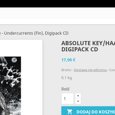
 - Undercurrents (Fin), Digipack CD
ABSOLUTE KEY/HAA
DIGIPACK CD
17,90 €
Brutto
Dostawa nie wliczona
Czas
0.1 kg
Ilość

DODAJ DO KOSZY