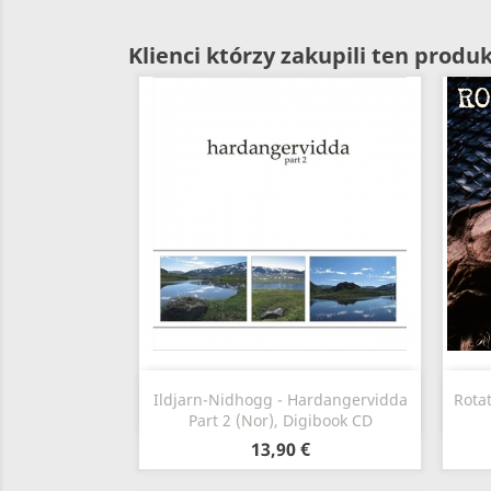
Klienci którzy zakupili ten produk
Szybki podgląd

Ildjarn-Nidhogg - Hardangervidda
Rotat
Part 2 (Nor), Digibook CD
13,90 €