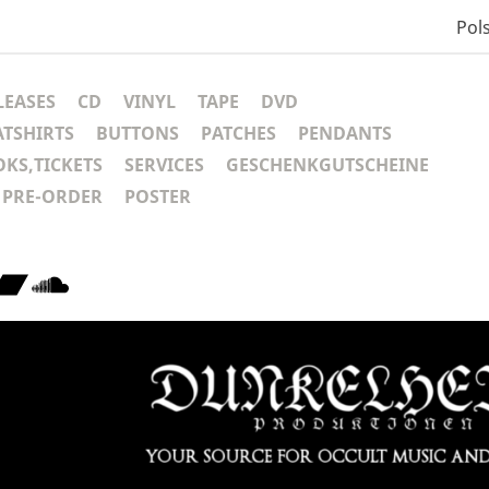
Pols
LEASES
CD
VINYL
TAPE
DVD
ATSHIRTS
BUTTONS
PATCHES
PENDANTS
KS,TICKETS
SERVICES
GESCHENKGUTSCHEINE
PRE-ORDER
POSTER