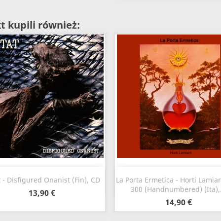
t kupili również:
Szybki podgląd
Szybki podgląd


 - Disfigured Onanist (Fin), CD
La Porta Ermetica - Horti Lamian
300 (Handnumbered) (Ita),.
13,90 €
14,90 €