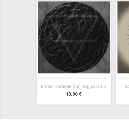
Szybki podgląd

Borda - Atrabile (Ita), Digipack CD
Sc
13,90 €