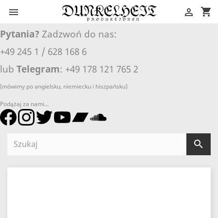
shopping_cart


Pytania?
Zadzwoń do nas:
+49 245 1 / 628 168 6
lub
Telegram
: +49 178 121 765 2
(mówimy po angielsku, niemiecku i hiszpańsku)
Podążaj za nami...
