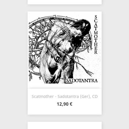
Scatmother - Sadotantra (Ger), CD
12,90 €