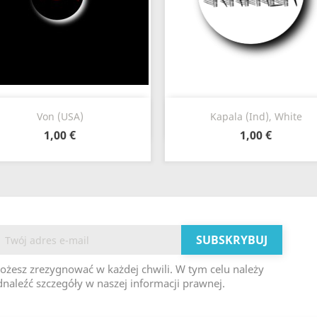
Szybki podgląd
Szybki podgląd


Von (USA)
Kapala (Ind), White
1,00 €
1,00 €
ożesz zrezygnować w każdej chwili. W tym celu należy
naleźć szczegóły w naszej informacji prawnej.