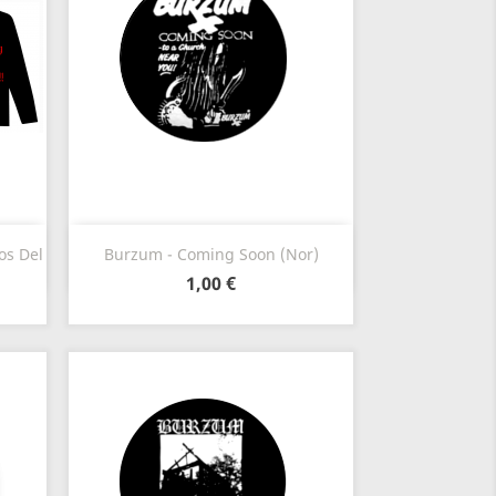
Szybki podgląd

os Del
Burzum - Coming Soon (Nor)
1,00 €