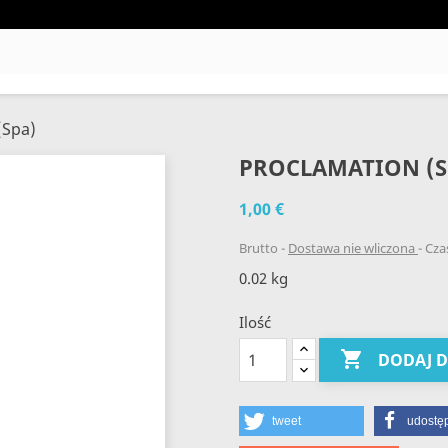
(Spa)
PROCLAMATION (S
1,00 €
Brutto
Dostawa nie wliczona
Czas
0.02 kg
Ilość

DODAJ 
tweet
udostęp