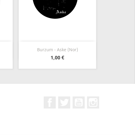
Szybki podgląd

Burzum - Aske (Nor)
1,00 €
Facebook
Twitter
YouTube
Instagram