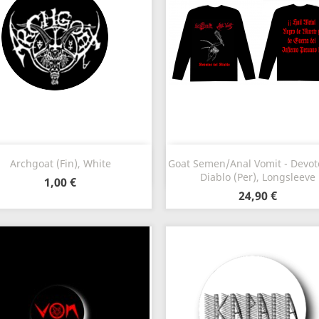
Szybki podgląd
Szybki podgląd


Archgoat (Fin), White
Goat Semen/Anal Vomit - Devot
Diablo (Per), Longsleeve
1,00 €
24,90 €