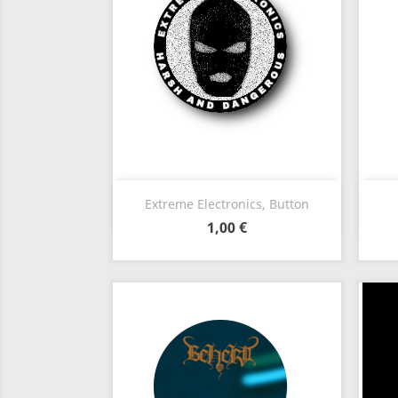
Szybki podgląd

Extreme Electronics, Button
1,00 €