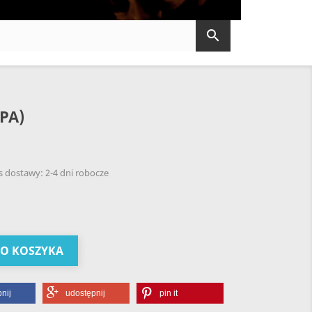

PA)
 dostawy: 2-4 dni robocze
DO KOSZYKA
nij
udostępnij
pin it