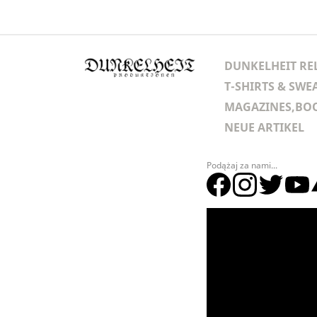
DUNKELHEIT RE
T-SHIRTS & SWE
MAGAZINES,BOO
NEUE ARTIKEL
Podążaj za nami...