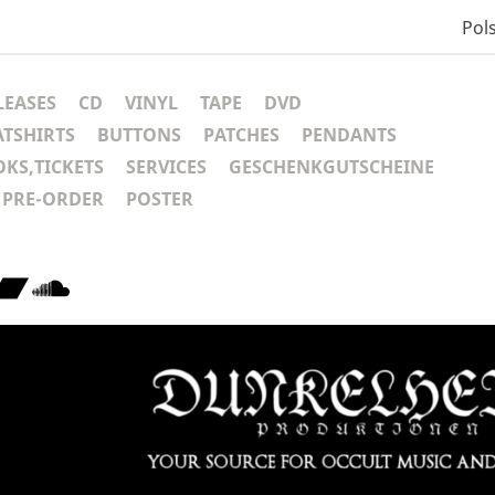
Pols
LEASES
CD
VINYL
TAPE
DVD
ATSHIRTS
BUTTONS
PATCHES
PENDANTS
KS,TICKETS
SERVICES
GESCHENKGUTSCHEINE
PRE-ORDER
POSTER