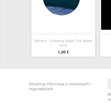
Szybki podgląd

Beherit - Drawing Down The Moon
(Fin)
1,00 €
Otrzymuj informację o nowościach i
wyprzedażach
M
od