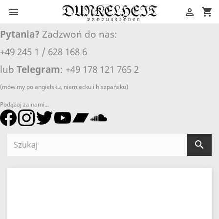
shopping_cart


Pytania?
Zadzwoń do nas:
+49 245 1 / 628 168 6
lub
Telegram
: +49 178 121 765 2
(mówimy po angielsku, niemiecku i hiszpańsku)
Podążaj za nami...
