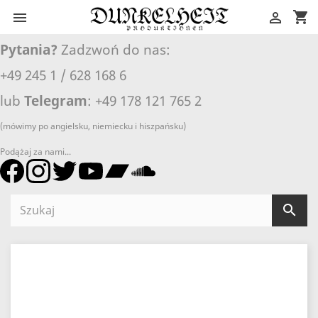
shopping_cart


Pytania?
Zadzwoń do nas:
+49 245 1 / 628 168 6
lub
Telegram
: +49 178 121 765 2
(mówimy po angielsku, niemiecku i hiszpańsku)
Podążaj za nami...
