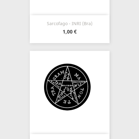
Sarcofago - INRI (Bra)
1,00 €