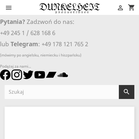
shopping_cart


Pytania?
Zadzwoń do nas:
+49 245 1 / 628 168 6
lub
Telegram
: +49 178 121 765 2
(mówimy po angielsku, niemiecku i hiszpańsku)
Podążaj za nami...
