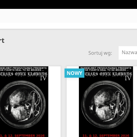
rt
Nazwa,
Sortuj wg:
NOWY