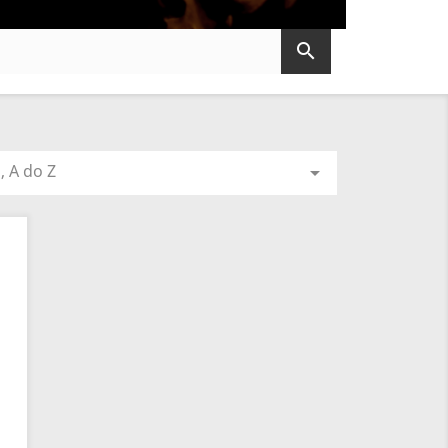

 A do Z
