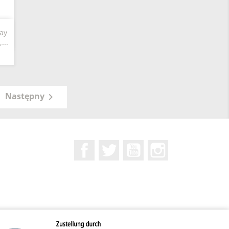
ay
...
Następny

Facebook
Twitter
YouTube
Instagram