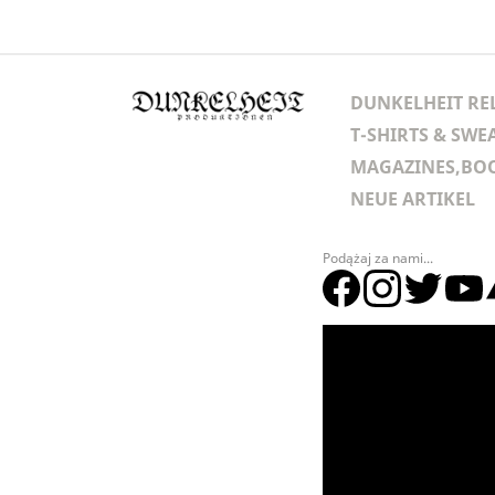
DUNKELHEIT RE
T-SHIRTS & SWE
MAGAZINES,BOO
NEUE ARTIKEL
Podążaj za nami...