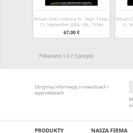
Szybki podgląd

Rituals Over Limburg IV - Day1 Ticket,
Rituals 
11. September 2026, Ltd., Ticket
12. S
67,00 €
Pokazano 1-3 z 3 pozycji
Otrzymuj informację o nowościach i
wyprzedażach
M
od
PRODUKTY
NASZA FIRMA