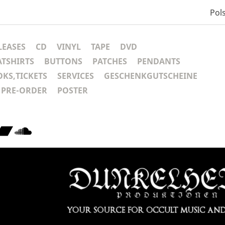
Pols
LEASES
CD
VINYL
TAPE
DVD
ATSHIRTS
BUTTONS
PATCHES
PENDANTS
KS,TICKETS
SERVICES
GESCHENKGUTSCHEINE
PRE-ORDER
POSTER