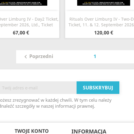
Szybki podgląd
Szybki podgląd


Over Limburg IV - Day2 Ticket,
Rituals Over Limburg IV - Two-D
eptember 2026, Ltd., Ticket
Ticket, 11. & 12. September 2026,
67,00 €
120,00 €
1
Poprzedni

ożesz zrezygnować w każdej chwili. W tym celu należy
naleźć szczegóły w naszej informacji prawnej.
TWOJE KONTO
INFORMACJA