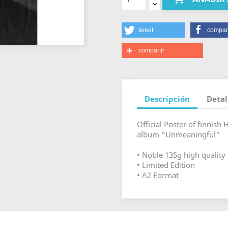
tweet
compart
compartir
Descripción
Detal
Official Poster of finnish
album "Unmeaningful"
• Noble 135g high quality 
• Limited Edition
• A2 Format