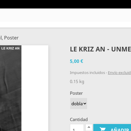
l, Poster
LE KRIZ AN - UNM
5,00 €
Impuestos incluidos
Envío exclui
0.15 kg
Poster
Cantidad

AÑADIR 