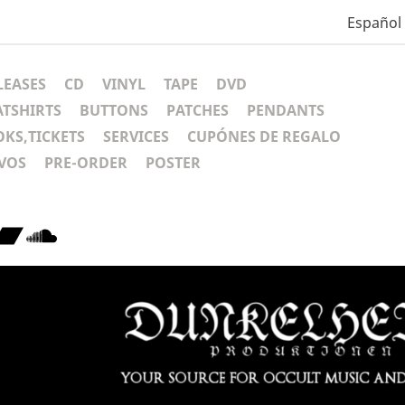
Español
LEASES
CD
VINYL
TAPE
DVD
ATSHIRTS
BUTTONS
PATCHES
PENDANTS
KS,TICKETS
SERVICES
CUPÓNES DE REGALO
VOS
PRE-ORDER
POSTER