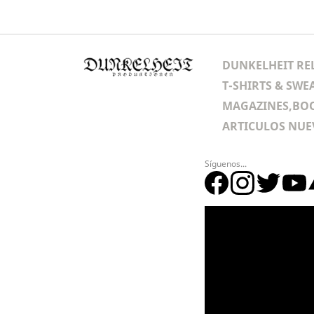
DUNKELHEIT RE
T-SHIRTS & SWE
MAGAZINES,BOO
ARTICULOS NUE
Síguenos...