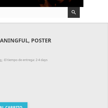

EANINGFUL, POSTER
do
El tiempo de entrega: 2-4 days
AL CARRITO