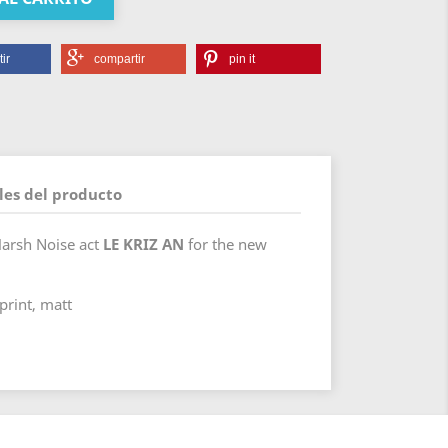
ir
compartir
pin it
les del producto
 Harsh Noise act
LE KRIZ AN
for the new
print, matt