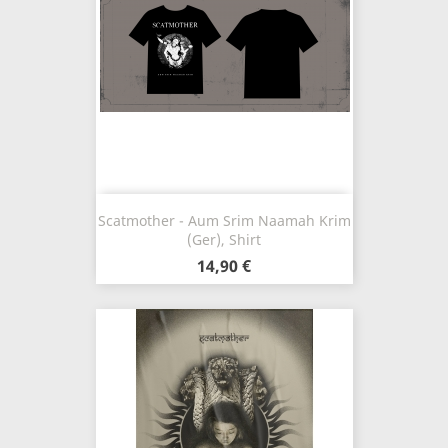
Scatmother - Aum Srim Naamah Krim
(Ger), Shirt
14,90 €