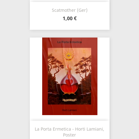
Scatmother (Ger)
1,00 €
La Porta Ermetica - Horti Lamiani,
Poster