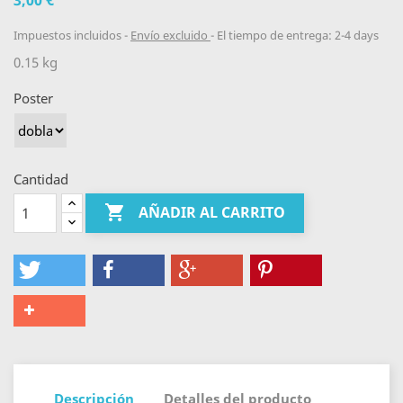
3,00 €
Impuestos incluidos
Envío excluido
El tiempo de entrega: 2-4 days
0.15 kg
Poster
Cantidad

AÑADIR AL CARRITO
Descripción
Detalles del producto