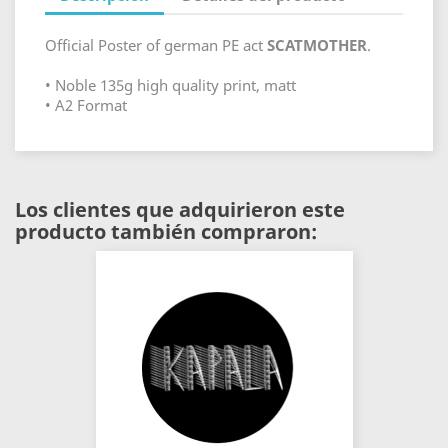
Official Poster of german PE act
SCATMOTHER
.
• Noble 135g high quality print, matt
• A2 Format
Los clientes que adquirieron este
producto también compraron: