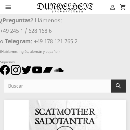
shopping_cart


¿Preguntas?
Llámenos:
+49 245 1 / 628 168 6
o
Telegram
: +49 178 121 765 2
(Hablamos inglés, alemán y español)
Síguenos...
