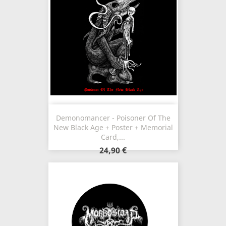
Demonomancer - Poisoner Of The
New Black Age + Poster + Memorial
Card,...
24,90 €