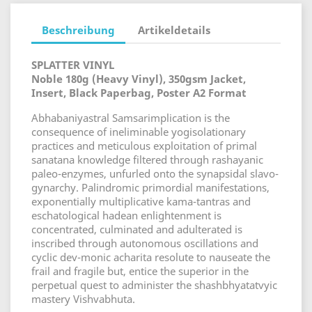
Beschreibung
Artikeldetails
SPLATTER VINYL
Noble 180g (Heavy Vinyl), 350gsm Jacket,
Insert, Black Paperbag, Poster A2 Format
Abhabaniyastral Samsarimplication is the
consequence of ineliminable yogisolationary
practices and meticulous exploitation of primal
sanatana knowledge filtered through rashayanic
paleo-enzymes, unfurled onto the synapsidal slavo-
gynarchy. Palindromic primordial manifestations,
exponentially multiplicative kama-tantras and
eschatological hadean enlightenment is
concentrated, culminated and adulterated is
inscribed through autonomous oscillations and
cyclic dev-monic acharita resolute to nauseate the
frail and fragile but, entice the superior in the
perpetual quest to administer the shashbhyatatvyic
mastery Vishvabhuta.