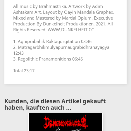
All music by Brahmastrika. Artwork by Adim
Ashtakam Art. Layout by Qayin Mandala Graphex.
Mixed and Mastered by Martial Opium. Executive
Production By Dunkelheit Produktionen, 2021. All
Rights Reserved. WWW.DUNKELHEIT.CC
1. Agniprabahik Raktagurgitation 03:46
2. Matragarbhikmulyapurnaugrabidhrahayagya
12:43
3. Regolithic Pranamonitions 06:46
Total 23:17
Kunden, die diesen Artikel gekauft
haben, kauften auch ...