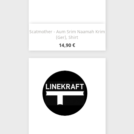
Scatmother - Aum Srim Naamah Krim
(Ger), Shirt
14,90 €