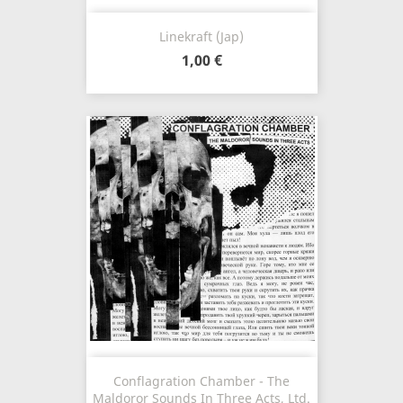
Linekraft (Jap)
1,00 €
Conflagration Chamber - The
Maldoror Sounds In Three Acts, Ltd.