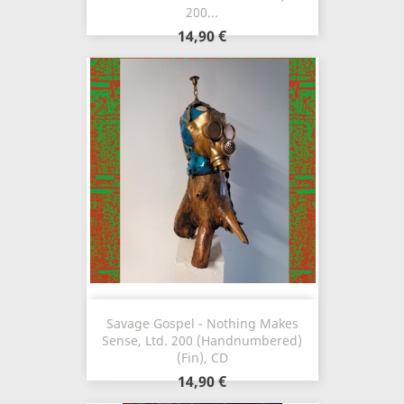
200...
14,90 €
Savage Gospel - Nothing Makes
Sense, Ltd. 200 (Handnumbered)
(Fin), CD
14,90 €