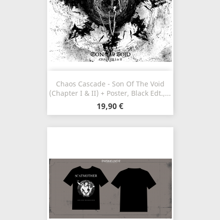
Chaos Cascade - Son Of The Void
(Chapter I & II) + Poster, Black Edt.,...
19,90 €