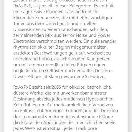
RxAxPxE, ist jenseits dieser Kategorien. Es enthält
eine aggressive Klangwelt aus bedrohlich-
klirrenden Frequenzen, die mit tiefen, wuchtigen
Tönen aus dem Unterbauch und rituellen
Dimensionen zu einem rauschenden, schrillen,
zermalmenden Mix aus Terror Noise und Power
Electronics verschmolzen werden. Ein pulsierender,
rhythmisch okkulter Beginn mit gemurmelten,
erstickten Beschwörungen gellt auf, wechselt zu
enervierend hohen, aufschreienden Klangfetzen,
um mit einem unendlich tiefen Ritus zu enden,
begleitet durch Geflüster und gequältes Geschrei.
Dieses Album ist Klang gewordene Schwärze.
RxAxPxE steht seit 2005 für okkulte, bedrohliche,
düstere Werke, die mit unverkennbar sinistrer
Gesinnung abseits jedes modernen Hypes stehen.
Kein Buhlen um Aufmerksamkeit, kein Vernetzen.
Im Fokus steht nur eines: Lobpreisung des Dunklen
durch maximal verstörende, wahnsinnige Klänge
direkt aus den Abgründen der menschlichen Seele.
Jedes Werk ist ein Ritual, jeder Track pure