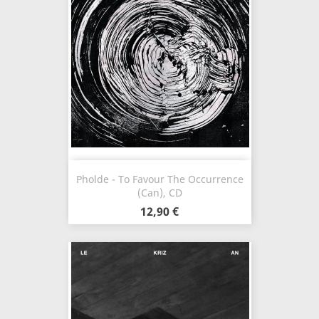
Pholde - To Favour The Occurrence
(Can), CD
12,90 €