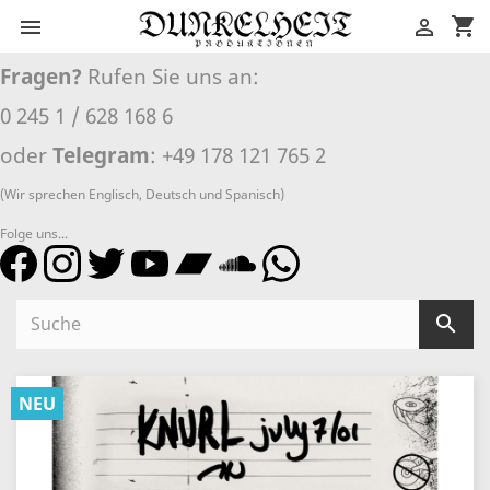
shopping_cart


Fragen?
Rufen Sie uns an:
0 245 1 / 628 168 6
oder
Telegram
: +49 178 121 765 2
(Wir sprechen Englisch, Deutsch und Spanisch)
Folge uns...

NEU