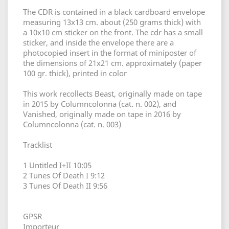
The CDR is contained in a black cardboard envelope
measuring 13x13 cm. about (250 grams thick) with
a 10x10 cm sticker on the front. The cdr has a small
sticker, and inside the envelope there are a
photocopied insert in the format of miniposter of
the dimensions of 21x21 cm. approximately (paper
100 gr. thick), printed in color
This work recollects Beast, originally made on tape
in 2015 by Columncolonna (cat. n. 002), and
Vanished, originally made on tape in 2016 by
Columncolonna (cat. n. 003)
Tracklist
1 Untitled I+II 10:05
2 Tunes Of Death I 9:12
3 Tunes Of Death II 9:56
GPSR
Importeur