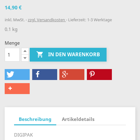
14,90 €
inkl. MwSt.
zzgl. Versandkosten
Lieferzeit: 1-3 Werktage
0.1 kg
Menge

IN DEN WARENKORB
Beschreibung
Artikeldetails
DIGIPAK