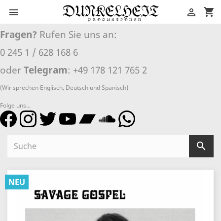
shopping_cart


Fragen?
Rufen Sie uns an:
0 245 1 / 628 168 6
oder
Telegram
: +49 178 121 765 2
(Wir sprechen Englisch, Deutsch und Spanisch)
Folge uns...

NEU