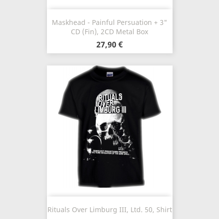
Maskhead - Painful Persuation + 3"
CD (Fin), 2CD Metal Box
27,90 €
Rituals Over Limburg III, Ltd. 50, Shirt