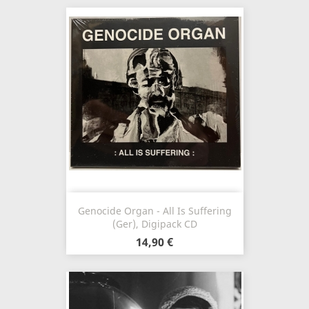
Genocide Organ - All Is Suffering
(Ger), Digipack CD
14,90 €