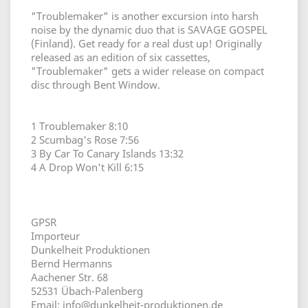
"Troublemaker" is another excursion into harsh
noise by the dynamic duo that is SAVAGE GOSPEL
(Finland). Get ready for a real dust up! Originally
released as an edition of six cassettes,
"Troublemaker" gets a wider release on compact
disc through Bent Window.
1 Troublemaker 8:10
2 Scumbag's Rose 7:56
3 By Car To Canary Islands 13:32
4 A Drop Won't Kill 6:15
GPSR
Importeur
Dunkelheit Produktionen
Bernd Hermanns
Aachener Str. 68
52531 Übach-Palenberg
Email: info@dunkelheit-produktionen.de