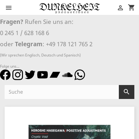
shopping_cart


Fragen?
Rufen Sie uns an:
0 245 1 / 628 168 6
oder
Telegram
: +49 178 121 765 2
(Wir sprechen Englisch, Deutsch und Spanisch)
Folge uns...
