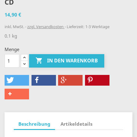
CD
14,90 €
inkl. MwSt.
zzgl. Versandkosten
Lieferzeit: 1-3 Werktage
0.1 kg
Menge

IN DEN WARENKORB
Beschreibung
Artikeldetails