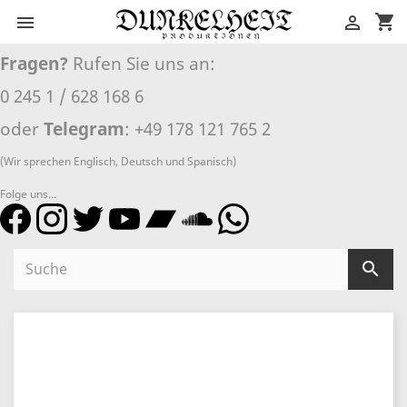
shopping_cart


Fragen?
Rufen Sie uns an:
0 245 1 / 628 168 6
oder
Telegram
: +49 178 121 765 2
(Wir sprechen Englisch, Deutsch und Spanisch)
Folge uns...
