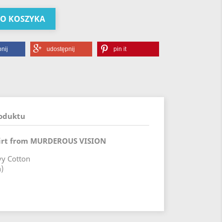
DO KOSZYKA
nij
udostępnij
pin it
roduktu
Shirt from MURDEROUS VISION
vy Cotton
)