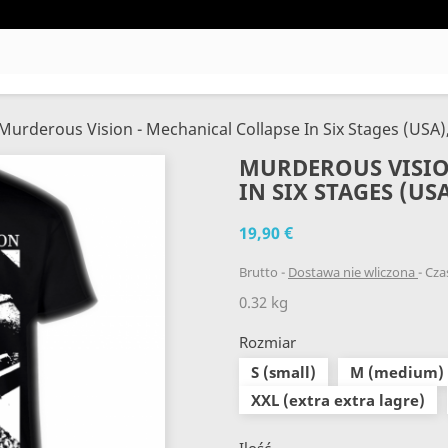
Murderous Vision - Mechanical Collapse In Six Stages (USA),
MURDEROUS VISIO
IN SIX STAGES (USA
19,90 €
Brutto
Dostawa nie wliczona
Czas
0.32 kg
Rozmiar
S (small)
M (medium)
XXL (extra extra lagre)