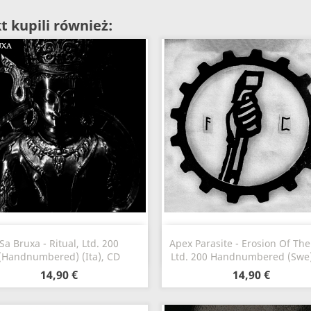
t kupili również:
Szybki podgląd
Szybki podgląd


Sa Bruxa - Ritual, Ltd. 200
Apex Parasite - Erosion Of The 
(Handnumbered) (Ita), CD
Ltd. 200 Handnumbered (Swe)
14,90 €
14,90 €