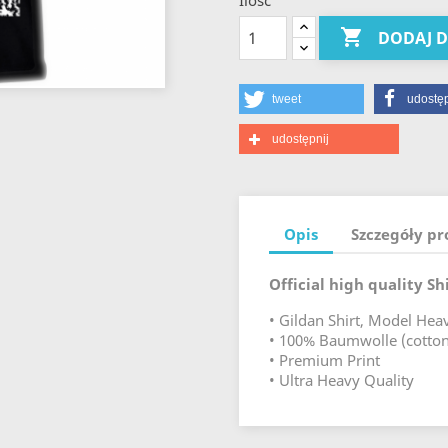
Ilość

DODAJ 
tweet
udostęp
udostępnij
Opis
Szczegóły p
Official high quality 
• Gildan Shirt, Model Hea
• 100% Baumwolle (cotton
• Premium Print
• Ultra Heavy Quality