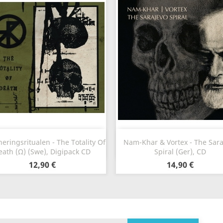
Szybki podgląd
Szybki podgląd


eringsritualen - The Totality Of
Nam-Khar & Vortex - The Sara
eath (Ω) (Swe), Digipack CD
Spiral (Ger), CD
12,90 €
14,90 €