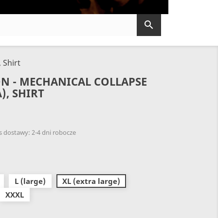

 Shirt
N - MECHANICAL COLLAPSE
), SHIRT
 dostawy: 2-4 dni robocze
L (large)
XL (extra large)
XXXL