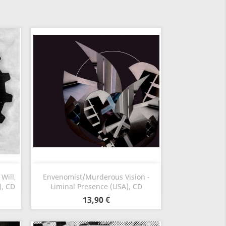
Szybki podgląd

Will,
Envenomist/Murderous Vision -
, CD
Liminal Presence (USA), CD
13,90 €