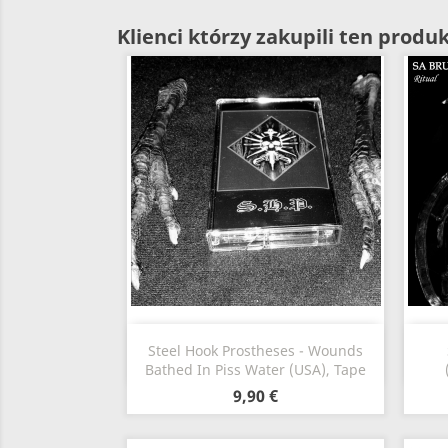
Klienci którzy zakupili ten produk
Szybki podgląd

Steel Hook Prostheses - Wounds
Bathed In Piss Water (USA), Tape
9,90 €