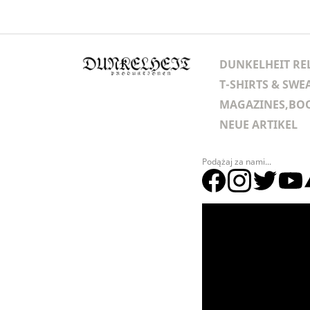
DUNKELHEIT RE
T-SHIRTS & SWE
MAGAZINES,BOO
NEUE ARTIKEL
Podążaj za nami...