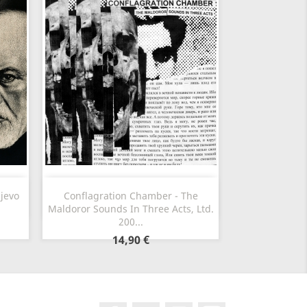
Szybki podgląd

jevo
Conflagration Chamber - The
Maldoror Sounds In Three Acts, Ltd.
200...
14,90 €