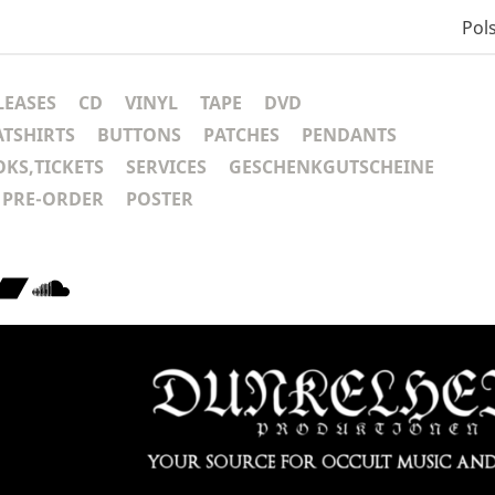
Pols
LEASES
CD
VINYL
TAPE
DVD
ATSHIRTS
BUTTONS
PATCHES
PENDANTS
KS,TICKETS
SERVICES
GESCHENKGUTSCHEINE
PRE-ORDER
POSTER