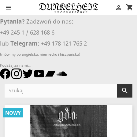
shopping_cart


Pytania?
Zadzwoń do nas:
+49 245 1 / 628 168 6
lub
Telegram
: +49 178 121 765 2
(mówimy po angielsku, niemiecku i hiszpańsku)
Podążaj za nami...

NOWY