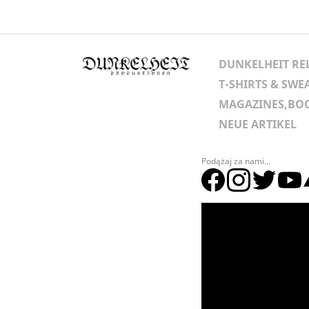
DUNKELHEIT RE
T-SHIRTS & SWE
MAGAZINES,BOO
NEUE ARTIKEL
Podążaj za nami...