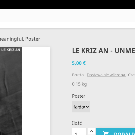
meaningful, Poster
LE KRIZ AN - UNM
5,00 €
Brutto
Dostawa nie wliczona
Czas
0.15 kg
Poster
Ilość

DODAJ 