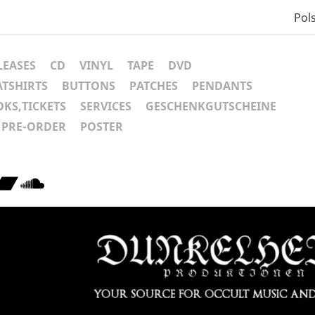
Pols
LEASES
CD
VINYL
TAPE
DVD
ATSHIRTS
BUTTONS
PATCHES
PENDANTS
KS,TICKETS
SERVICES
GESCHENKGUTSCHEINE
PRE-ORDER
POSTER