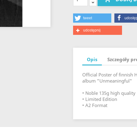
tweet
udostęp
udostępnij
Opis
Szczegóły p
Official Poster of finnish
album "Unmeaningful"
• Noble 135g high quality 
• Limited Edition
• A2 Format