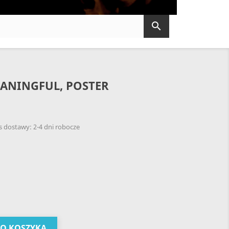

EANINGFUL, POSTER
 dostawy: 2-4 dni robocze
DO KOSZYKA