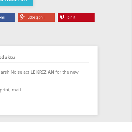
nij
udostępnij
pin it
roduktu
 Harsh Noise act
LE KRIZ AN
for the new
print, matt