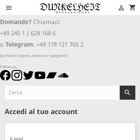
shopping_cart


Domande?
Chiamaci:
+49 245 1 / 628 168 6
o
Telegram
: +49 178 121 765 2
(parliamo inglese, tedesco e spagnolo)
Follow us...

Accedi al tuo account
E-mail